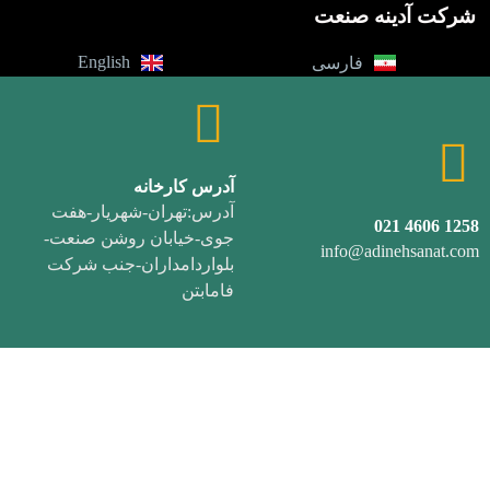
شرکت آدینه صنعت
English
فارسی
آدرس کارخانه
آدرس:تهران-شهریار-هفت
1258 4606 021
جوی-خیابان روشن صنعت-
info@adinehsanat.com
بلواردامداران-جنب شرکت
فامابتن
تیکنر و کلاریفایر